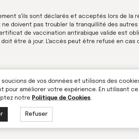
ment s'ils sont déclarés et acceptés lors de la 
 ne doivent pas troubler la tranquillité des autre
ertificat de vaccination antirabique valide est obl
n doit être à jour. L'accès peut être refusé en ca
s, âge, tutelle, etc., doivent être déclarées au m
 soucions de vos données et utilisons des cookie
risé. Des informations sur les logements adaptés 
 pour améliorer votre expérience. En utilisant ce
eptez notre
Politique de Cookies
.
u 10 janvier 1991, toutes les parties communes de
r
Refuser