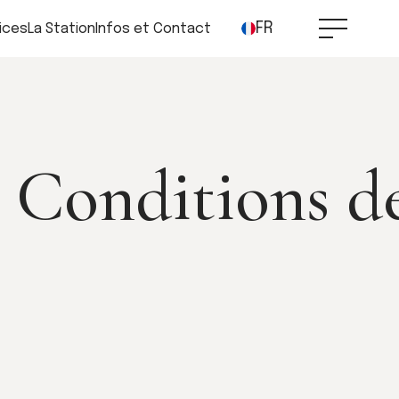
FR
ices
La Station
Infos et Contact
 Conditions d