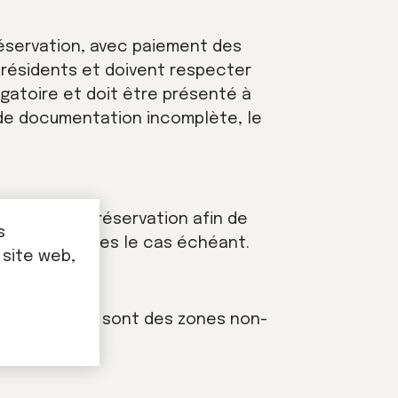
réservation, avec paiement des
s résidents et doivent respecter
igatoire et doit être présenté à
s de documentation incomplète, le
oment de la réservation afin de
s
seront fournies le cas échéant.
 site web,
 la résidence sont des zones non-