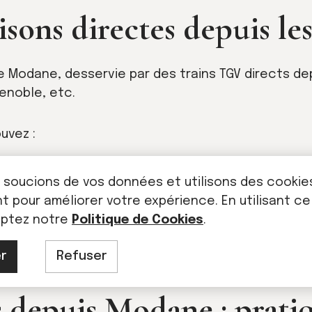
aisons directes depuis le
e Modane, desservie par des trains TGV directs dep
renoble, etc.
uvez :
 soucions de vos données et utilisons des cookie
 pour améliorer votre expérience. En utilisant ce
 privé (environ 30 minutes)
eptez notre
Politique de Cookies
.
ur Val Cenis été comme hiver
r
Refuser
s depuis Modane : prati