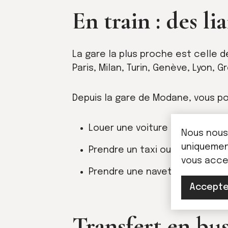
En train : des li
La gare la plus proche est celle d
Paris, Milan, Turin, Genève, Lyon, G
Depuis la gare de Modane, vous po
Louer une voiture
Nous nous
uniquement
Prendre un taxi ou un transfert
vous acc
Prendre une navette en bus po
Accepte
Transfert en bu