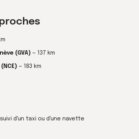
 proches
km
enève (GVA)
— 137 km
 (NCE)
— 183 km
uivi d'un taxi ou d'une navette